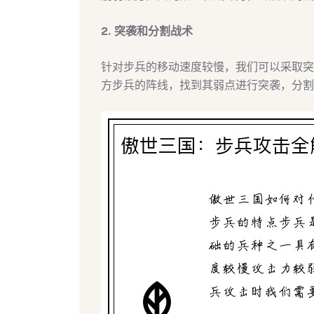
2. 突袭和分割战术
针对步兵的移动速度较慢，我们可以采取突
方步兵的阵线，找到其弱点进行突袭，分割