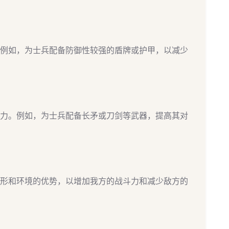
例如，为士兵配备防御性较强的盾牌或护甲，以减少
力。例如，为士兵配备长矛或刀剑等武器，提高其对
形和环境的优势，以增加我方的战斗力和减少敌方的