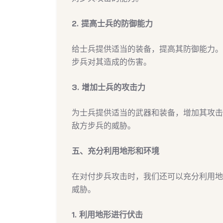
2. 提高士兵的防御能力
给士兵提供适当的装备，提高其防御能力。
步兵对其造成的伤害。
3. 增加士兵的攻击力
为士兵提供适当的武器和装备，增加其攻击
敌方步兵的威胁。
五、充分利用地形和环境
在对付步兵攻击时，我们还可以充分利用地
威胁。
1. 利用地形进行伏击