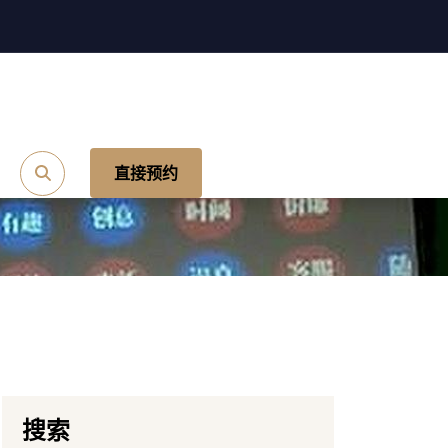
直接预约
搜索