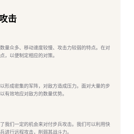
攻击
数量众多、移动速度较慢、攻击力较弱的特点。在对
点，以便制定相应的对策。
以形成密集的军阵，对敌方造成压力。面对大量的步
以有效地应对敌方的数量优势。
了我们一定的机会来对付步兵攻击。我们可以利用快
兵进行远程攻击，削弱其战斗力。