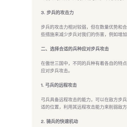
3. 步兵的攻击力
步兵的攻击力相对较弱，但在数量优势和合
些措施来减少步兵对我们的伤害，例如增加
二、选择合适的兵种应对步兵攻击
在傲世三国中，不同的兵种有着各自的特点
应对步兵攻击。
1. 弓兵的远程攻击
弓兵具备远程攻击的能力，可以在敌方步兵
适的位置，利用其远程攻击能力来削弱敌方
2. 骑兵的快速机动