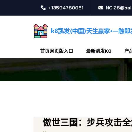
+13594780081
NG·28@bai
首页网页版入口
最新凯发K8
产
傲世三国：步兵攻击全