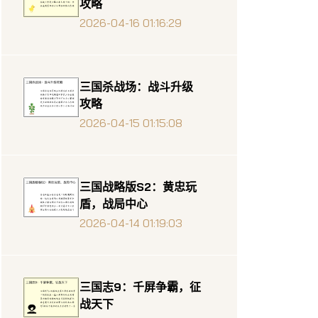
攻略
2026-04-16 01:16:29
三国杀战场：战斗升级
攻略
2026-04-15 01:15:08
三国战略版S2：黄忠玩
盾，战局中心
2026-04-14 01:19:03
三国志9：千屏争霸，征
战天下