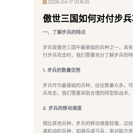
2026-04-17 01:16:10
傲世三国如何对付步兵
一、了解步兵的特点
步兵是傲世三国中最基础的兵种之一，具有
付步兵攻击时，我们需要充分了解步兵的特
1. 步兵的数量优势
步兵作为最基础的兵种，往往数量众多，可
兵攻击，我们需要采取合理的阵型和战术，
2. 步兵的移动速度
相比其他兵种，步兵的移动速度较慢，这给
速机动的兵种，如骑兵或弓兵，来对敌方步