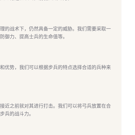
理的战术下，仍然具备一定的威胁。我们需要采取一
防御力、提高士兵的生命值等。
和优势，我们可以根据步兵的特点选择合适的兵种来
接近之前就对其进行打击。我们可以将弓兵放置在合
步兵的战斗力。