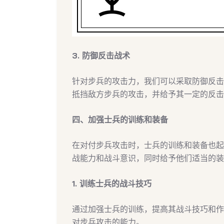
3. 防御反击战术
针对步兵的攻击力，我们可以采取防御反击
抵挡敌方步兵的攻击，并给予其一定的反击
四、加强士兵的训练和装备
在对付步兵攻击时，士兵的训练和装备也起
战能力和战斗意识，同时给予他们适当的装
1. 训练士兵的战斗技巧
通过加强士兵的训练，提高其战斗技巧和作
对步兵攻击的能力。