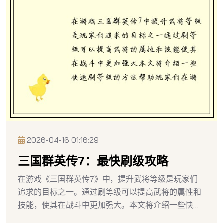
2026-04-16 01:16:29
三国群英传7：最快刷级攻略
在游戏《三国群英传7》中，提升武将等级是玩家们
追求的目标之一。通过刷等级可以提高武将的属性和
技能，使其在战斗中更加强大。本文将介绍一些快速
刷等级的方法，帮助玩家们在游戏中更快地提升武将