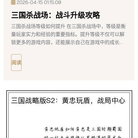
2026-04-15 01:15:08
三国杀战场：战斗升级攻略
三国杀战场等级如何提升 在三国杀战场中，等级是衡
量玩家实力和经验的重要指标。提升等级不仅可以解
锁更多的游戏内容，还能展示自己在游戏中的成长。
本文将从多个方面详细阐述如何提升三国杀战场等
级。凯发K8国际首 ...
阅读