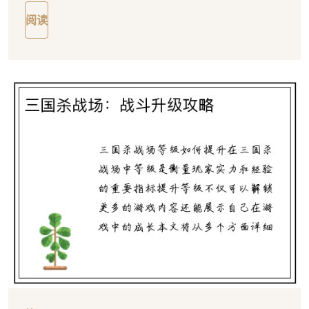
的等级。 1.选择合适的武将 在刷等级时，选择合适的
阅读
武将非常重要。首先要考虑武将的技能和属性，尽量
选择那些能够快速击...