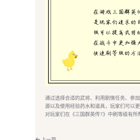
通过选择合适的武将、利用剧情任务、参加
源以及使用经验药水和道具，玩家们可以更
对玩家们在《三国群英传7》中刷等级有所
上一篇