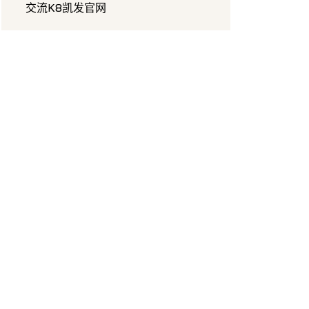
交流K8凯发官网