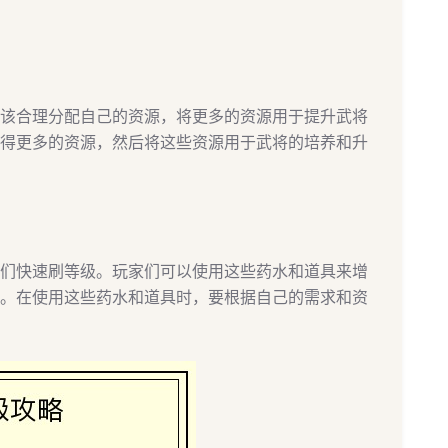
该合理分配自己的资源，将更多的资源用于提升武将
得更多的资源，然后将这些资源用于武将的培养和升
们快速刷等级。玩家们可以使用这些药水和道具来增
。在使用这些药水和道具时，要根据自己的需求和资