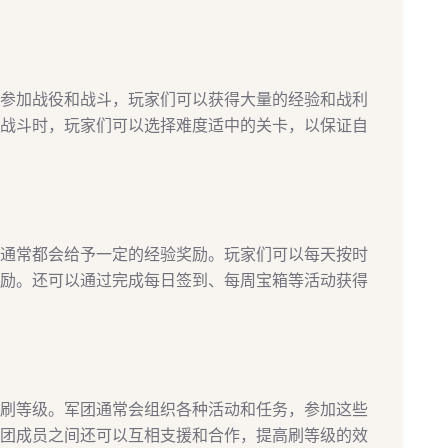
参加战役和战斗，玩家们可以获得大量的经验和战利
战斗时，玩家们可以选择难度适中的关卡，以保证自
通常都会给予一定的经验奖励。玩家们可以每天按时
励。还可以通过完成每日签到、每周宝箱等活动获得
刷等级。军团通常会组织各种活动和任务，参加这些
团成员之间还可以互相支援和合作，提高刷等级的效