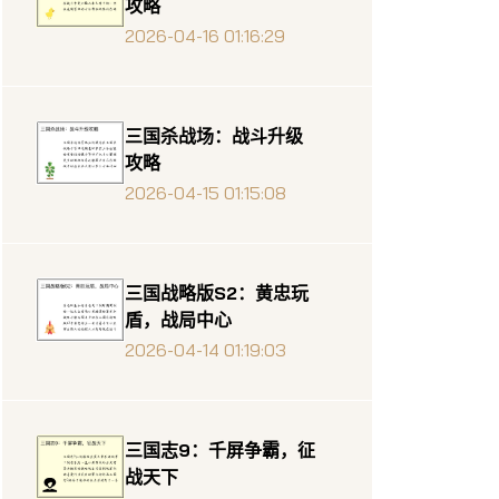
攻略
2026-04-16 01:16:29
三国杀战场：战斗升级
攻略
2026-04-15 01:15:08
三国战略版S2：黄忠玩
盾，战局中心
2026-04-14 01:19:03
三国志9：千屏争霸，征
战天下