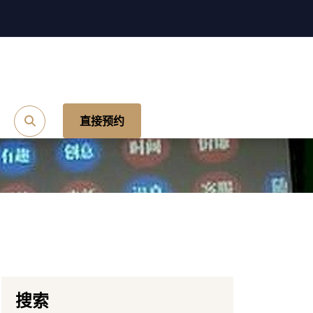
直接预约
搜索